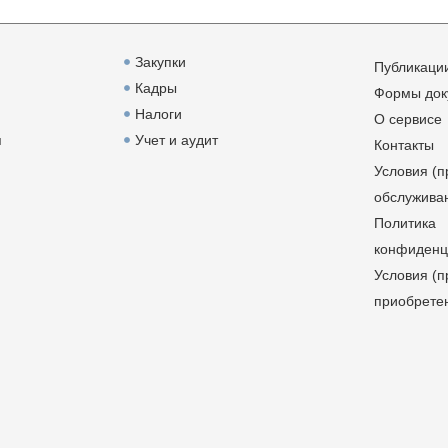
Закупки
Публикаци
Кадры
Формы док
Налоги
О сервисе
я
Учет и аудит
Контакты
Условия (п
обслужива
Политика
конфиденц
Условия (п
приобрете