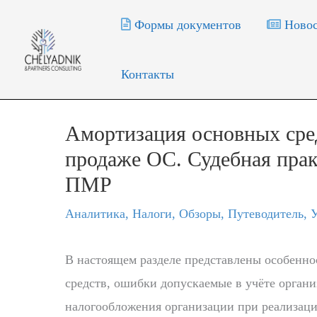
Перейти
Формы документов
Новос
к
содержимому
Контакты
Амортизация основных сре
продаже ОС. Судебная пра
ПМР
Аналитика
,
Налоги
,
Обзоры
,
Путеводитель
,
У
В настоящем разделе представлены особенно
средств, ошибки допускаемые в учёте орган
налогообложения организации при реализаци