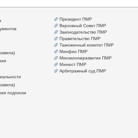
Президент ПМР
и
Верховный Совет ПМР
ументов
Законодательство ПМР
Правительство ПМР
Таможенный комитет ПМР
Минфин ПМР
равила)
Минэкономразвития ПМР
ния
Минюст ПМР
Арбитражный суд ПМР
иальности
равила)
ния подписки