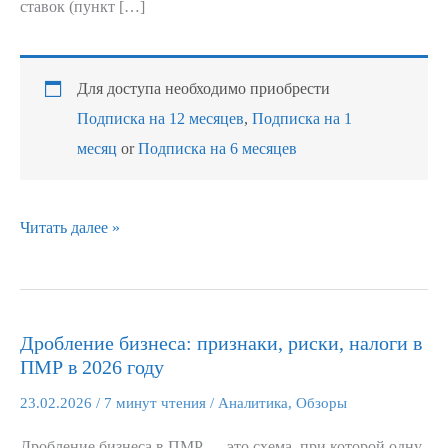
ставок (пункт […]
Для доступа необходимо приобрести
Подписка на 12 месяцев
,
Подписка на 1
месяц
or
Подписка на 6 месяцев
Читать далее »
Дробление бизнеса: признаки, риски, налоги в
Дробление
ПМР в 2026 году
бизнеса:
признаки,
23.02.2026
/
7 минут чтения
/
Аналитика
,
Обзоры
риски,
Дробление бизнеса в ПМР — это схема, при которой одну