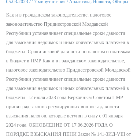
давности
05.03.2023
/
17 минут чтения
/
Аналитика
,
Новости
,
Обзоры
по
Как и в гражданском законодательстве, налоговое
налогам
законодательство Приднестровской Молдавской
и
Республики устанавливает специальные сроки давности
платежам
для взыскания недоимок и иных обязательных платежей в
в
бюджеты. Сроки исковой давности по налогам и платежам
бюджет
в бюджет в ПМР Как и в гражданском законодательстве,
в
налоговое законодательство Приднестровской Молдавской
ПМР
Республики устанавливает специальные сроки давности
для взыскания недоимок и иных обязательных платежей в
бюджеты. 12 июля 2023 года Верховным Советом ПМР
принят ряд законов регулирующих вопросы давности
взыскания налогов, которые вступят в силу с 01 января
2024 года. ОБНОВЛЕНИЕ ОТ 17.06.2026 ГОДА О
ПОРЯДКЕ ВЗЫСКАНИЯ ПЕНИ Закон № 141-ЗИД-VIII от