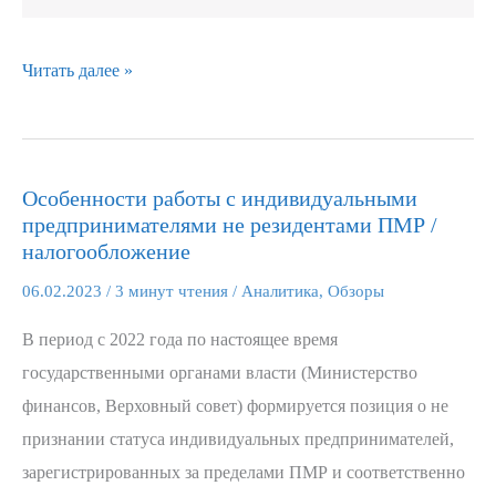
Читать далее »
Особенности работы с индивидуальными
Особенности
предпринимателями не резидентами ПМР /
работы
налогообложение
с
06.02.2023
/
3 минут чтения
/
Аналитика
,
Обзоры
индивидуальными
предпринимателями
В период с 2022 года по настоящее время
не
государственными органами власти (Министерство
резидентами
финансов, Верховный совет) формируется позиция о не
ПМР
признании статуса индивидуальных предпринимателей,
/
зарегистрированных за пределами ПМР и соответственно