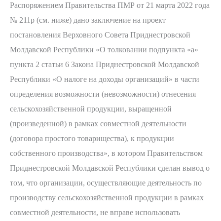
Распоряжением Правительства ПМР от 21 марта 2022 года
при
№ 211р (см. ниже) дано заключение на проект
совместной
постановления Верховного Совета Приднестровской
деятельности
Молдавской Республики «О толковании подпункта «а»
/
пункта 2 статьи 6 Закона Приднестровской Молдавской
особенности
Республики «О налоге на доходы организаций» в части
и
определения возможности (невозможности) отнесения
нарушения,
сельскохозяйственной продукции, выращенной
основные
(произведенной) в рамках совместной деятельности
ошибки
(договора простого товарищества), к продукции
собственного производства», в котором Правительством
Приднестровской Молдавской Республики сделан вывод о
том, что организации, осуществляющие деятельность по
производству сельскохозяйственной продукции в рамках
совместной деятельности, не вправе использовать