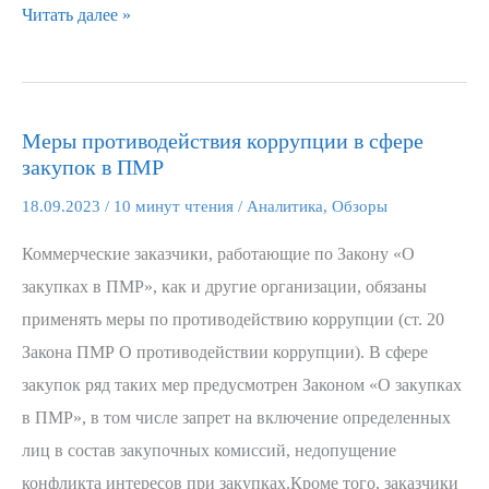
Читать далее »
Меры противодействия коррупции в сфере
Меры
закупок в ПМР
противодействия
коррупции
18.09.2023
/
10 минут чтения
/
Аналитика
,
Обзоры
в
Коммерческие заказчики, работающие по Закону «О
сфере
закупках в ПМР», как и другие организации, обязаны
закупок
применять меры по противодействию коррупции (ст. 20
в
Закона ПМР О противодействии коррупции). В сфере
ПМР
закупок ряд таких мер предусмотрен Законом «О закупках
в ПМР», в том числе запрет на включение определенных
лиц в состав закупочных комиссий, недопущение
конфликта интересов при закупках.Кроме того, заказчики