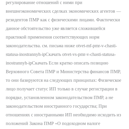
налогообложение
регулирование отношений с ними при
внешнеэкономических сделках экономических агентов —
резидентов ПМР как с физическими лицами. Фактически
данное обстоятельство уже является сложившейся
практикой применения соответствующих норм
законодательства. см. письма ниже otvet-mf-pmr-v-chasti-
statusa-inostrannyh-ipСкачать otvet-vs-pmr-v-chasti-statusa-
inostrannyh-ipСкачать Если кратко описать позицию
Верховного Совета ПМР и Министерства финансов ПМР,
то они базируются на следующих принципах: Физическое
лицо получает статус ИП только в случае регистрации в
порядке, установленном законодательством ПМР, а не
законодательством иностранного государства; При
отношениях с иностранными ИП необходимо исходить из
положений Закона ПМР «О подоходном налоге