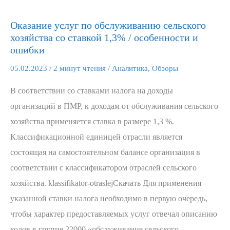
Оказание услуг по обслуживанию сельского
Оказание
хозяйства со ставкой 1,3% / особенности и
услуг
ошибки
по
05.02.2023
/
2 минут чтения
/
Аналитика
,
Обзоры
обслуживанию
сельского
В соответствии со ставками налога на доходы
хозяйства
организаций в ПМР, к доходам от обслуживания сельского
со
хозяйства применяется ставка в размере 1,3 %.
ставкой
Классификационной единицей отрасли является
1,3%
состоящая на самостоятельном балансе организация в
/
соответствии с классификатором отраслей сельского
особенности
хозяйства. klassifikator-otraslejСкачать Для применения
и
указанной ставки налога необходимо в первую очередь,
ошибки
чтобы характер предоставляемых услуг отвечал описанию
кодов в группе 22000 «обслуживание сельского