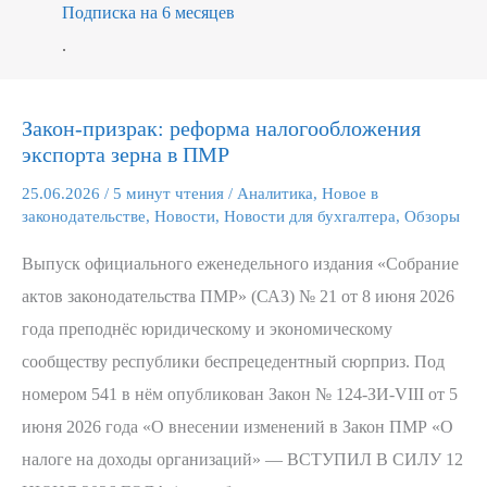
Подписка на 6 месяцев
.
Закон-призрак: реформа налогообложения
Закон-
экспорта зерна в ПМР
призрак:
реформа
25.06.2026
/
5 минут чтения
/
Аналитика
,
Новое в
законодательстве
,
Новости
,
Новости для бухгалтера
,
Обзоры
налогообложения
экспорта
Выпуск официального еженедельного издания «Собрание
зерна
актов законодательства ПМР» (САЗ) № 21 от 8 июня 2026
в
года преподнёс юридическому и экономическому
ПМР
сообществу республики беспрецедентный сюрприз. Под
номером 541 в нём опубликован Закон № 124-ЗИ-VIII от 5
июня 2026 года «О внесении изменений в Закон ПМР «О
налоге на доходы организаций» — ВСТУПИЛ В СИЛУ 12