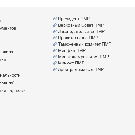
Президент ПМР
и
Верховный Совет ПМР
ументов
Законодательство ПМР
Правительство ПМР
Таможенный комитет ПМР
Минфин ПМР
равила)
Минэкономразвития ПМР
ния
Минюст ПМР
Арбитражный суд ПМР
иальности
равила)
ния подписки