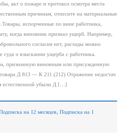
бы, акт о пожаре и протокол осмотра места
тественным причинам, отнесите на материальные
и.Товары, испорченные по вине работника,
ату, когда виновник признал ущерб. Например,
обровольного согласия нет, расходы можно
ие суда о взыскании ущерба с работника.
рба, признанную виновным или присужденную
товара Д 813 — К 211 (212) Отражение недостач
м естественной убыли Д […]
Подписка на 12 месяцев
,
Подписка на 1