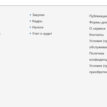
Закупки
Публикаци
Кадры
Формы док
Налоги
О сервисе
я
Учет и аудит
Контакты
Условия (п
обслужива
Политика
конфиденц
Условия (п
приобрете