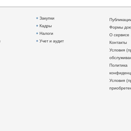
Закупки
Публикаци
Кадры
Формы док
Налоги
О сервисе
я
Учет и аудит
Контакты
Условия (п
обслужива
Политика
конфиденц
Условия (п
приобрете