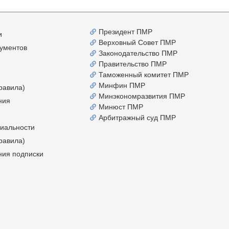
Президент ПМР
и
Верховный Совет ПМР
ументов
Законодательство ПМР
Правительство ПМР
Таможенный комитет ПМР
Минфин ПМР
равила)
Минэкономразвития ПМР
ния
Минюст ПМР
Арбитражный суд ПМР
иальности
равила)
ния подписки