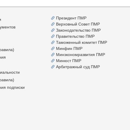
Президент ПМР
и
Верховный Совет ПМР
ументов
Законодательство ПМР
Правительство ПМР
Таможенный комитет ПМР
Минфин ПМР
равила)
Минэкономразвития ПМР
ния
Минюст ПМР
Арбитражный суд ПМР
иальности
равила)
ния подписки