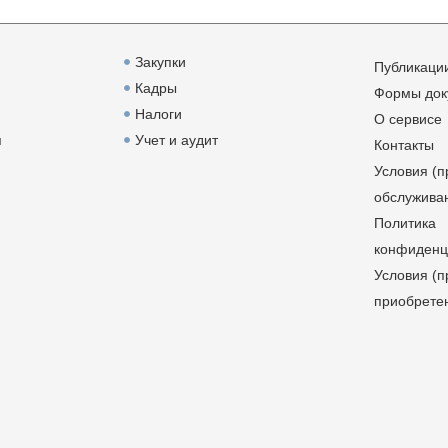
Закупки
Публикаци
Кадры
Формы док
Налоги
О сервисе
я
Учет и аудит
Контакты
Условия (п
обслужива
Политика
конфиденц
Условия (п
приобрете