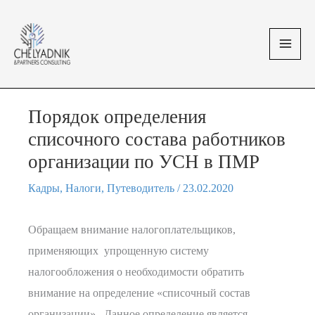
Перейти
MAI
к
MEN
содержимому
Порядок определения
списочного состава работников
организации по УСН в ПМР
Кадры
,
Налоги
,
Путеводитель
/
23.02.2020
Обращаем внимание налогоплательщиков,
применяющих упрощенную систему
налогообложения о необходимости обратить
внимание на определение «списочный состав
организации». Данное определение является