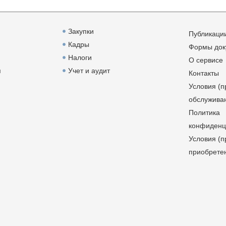
Закупки
Публикаци
Кадры
Формы док
Налоги
О сервисе
я
Учет и аудит
Контакты
Условия (п
обслужива
Политика
конфиденц
Условия (п
приобрете