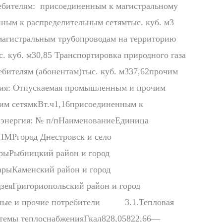
бителям: присоединенным к магистральному
нным к распределительным сетямтыс. куб. м3
 магистральным трубопроводам на территорию
 куб. м30,85 Транспортировка природного газа
бителям (абонентам)тыс. куб. м337,62прочим
ргия: Отпускаемая промышленным и прочим
им сетямкВт.ч1,16присоединенным к
я энергия: № п/пНаименованиеЕдиница
ПМРгород Днестровск и село
ерыРыбницкий район и город
арыКаменский район и город
зеяГригориопольский район и город
нные и прочие потребители 3.1.Тепловая
темы теплоснабженияГкал828,05822,66—