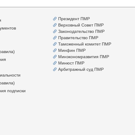
Президент ПМР
и
Верховный Совет ПМР
ументов
Законодательство ПМР
Правительство ПМР
Таможенный комитет ПМР
Минфин ПМР
равила)
Минэкономразвития ПМР
ния
Минюст ПМР
Арбитражный суд ПМР
иальности
равила)
ния подписки