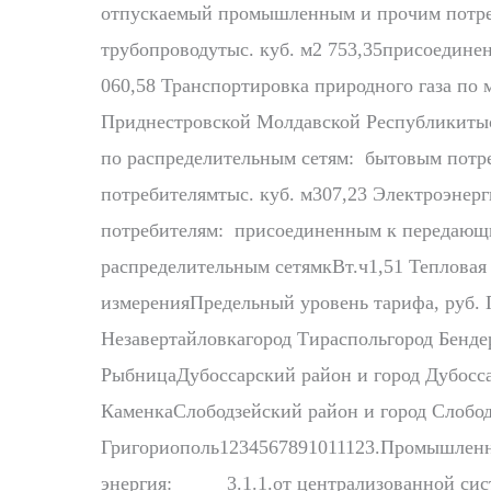
отпускаемый промышленным и прочим потре
трубопроводутыс. куб. м2 753,35присоедине
060,58 Транспортировка природного газа по
Приднестровской Молдавской Республикитыс.
по распределительным сетям: бытовым потре
потребителямтыс. куб. м307,23 Электроэне
потребителям: присоединенным к передающ
распределительным сетямкВт.ч1,51 Теплова
измеренияПредельный уровень тарифа, руб. 
Незавертайловкагород Тираспольгород Бенд
РыбницаДубоссарский район и город Дубосс
КаменкаСлободзейский район и город Слобод
Григориополь1234567891011123.Промышле
энергия: 3.1.1.от централизованной сис